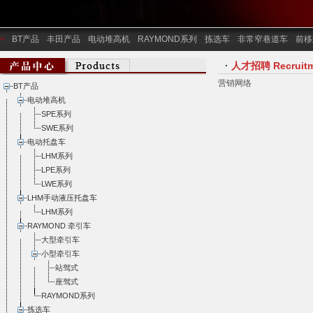
<
BT产品
丰田产品
电动堆高机
RAYMOND系列
拣选车
非常窄巷道车
前移
·
人才招聘 Recruitm
营销网络
BT产品
电动堆高机
SPE系列
SWE系列
电动托盘车
LHM系列
LPE系列
LWE系列
LHM手动液压托盘车
LHM系列
RAYMOND 牵引车
大型牵引车
小型牵引车
站驾式
座驾式
RAYMOND系列
拣选车