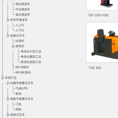
高位拣选车
中位拣选车
低位拣选车
·OP 1000 HSE
非常窄巷道车
人上行
人下行
前移式叉车
站驾式
座驾式
单深位中型工况
单深位重型工况
双深位货架工况
RR M系列
·TSE 300
RR B/E系列
丰田产品
内燃平衡重式叉车
汽油/LPG
柴油
电瓶平衡重式叉车
三轮
四轮
前移式叉车