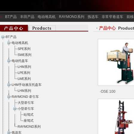
<
BT产品
丰田产品
电动堆高机
RAYMOND系列
拣选车
非常窄巷道车
前移
·
产品中心
Produc
BT产品
电动堆高机
SPE系列
SWE系列
电动托盘车
LHM系列
LPE系列
LWE系列
LHM手动液压托盘车
LHM系列
·OSE 100
RAYMOND 牵引车
大型牵引车
小型牵引车
站驾式
座驾式
RAYMOND系列
拣选车